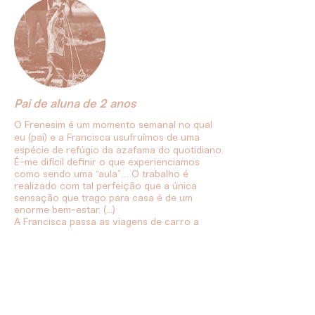
Pai de aluna de 2 anos
O Frenesim é um momento semanal no qual
eu (pai) e a Francisca usufruímos de uma
espécie de refúgio da azafama do quotidiano.
É-me difícil definir o que experienciamos
como sendo uma “aula”… O trabalho é
realizado com tal perfeição que a única
sensação que trago para casa é de um
enorme bem-estar. (...)
A Francisca passa as viagens de carro a
cantar as músicas ou as refeições a fazer os
pequenos exercícios musicais que vamos
fazendo nas aulas… É impressionante ver, por
exemplo, que o seu sentido de ritmo ou a
expressão corporal são já muito superiores
inclusive à de muitos adultos (tendo ela
apenas 2 anos). E essa é mesmo a melhor