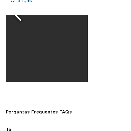
Crianças
2º Módulo LABORATÓRIOS
CRIATIVOS - BREVE
EXPERIÊNCIA > Escrita criativa e
automática > Soundscape -
paisagens sonoras > Improvisação
e composição colectiva > Missões
criativas inspiradas em referências
artística nacionais e internacionais
> A ponte comunicante entre o
online e o presencial > A
adaptabilidade das propostas aos
diferentes meios e públicos - 1ª
infância | 6 a 14 anos | 15 ao
infinito (contexto escolar e não
escolar) > Da prática à teoria - a
Perguntas Frequentes FAQs
importância dos registos >
Reflexão e fundamentação
Tê