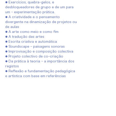
● Exercícios, quebra-gelos, e
desbloqueadores de grupo e de um para
um - experimentação prática.
● A criatividade e o pensamento
divergente na dinamização de projetos ou
de aulas
● A arte como meio e como fim
● A tradução das artes
● Escrita criativa e automática
● Soundscape - paisagens sonoras
● Improvisação e composição colectiva
● Projeto colectivo de co-criação
● Da prática à teoria - a importância dos
registos
● Reflexão e fundamentação pedagógica
e artística com base em referências
artística nacionais e internacionais
WORKSHOP 2
LABORATÓRIO DE MÚSICA PARA
BEBÉS E CRIANÇAS