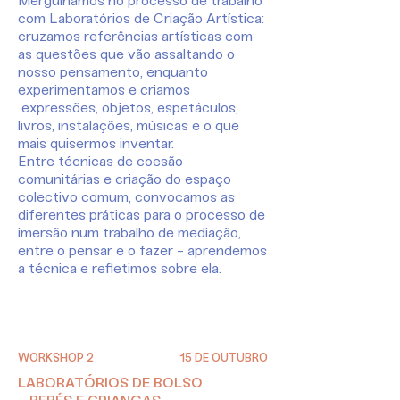
Mergulhamos no processo de t
rabalho
c
om Laboratórios de Criação Artística:
cruzamos referências artísticas com
as questões que vão assaltand
o o
nosso pensamento, enquanto
experime
ntamos e criamos
expressões,
objetos, espetáculos,
livros, instalações, músicas e o que
mais q
uisermos inventar.
Entre técnicas de coesão
comunitárias e criação do espaço
colectivo comum, convocamos as
diferentes práticas para o processo de
imersão num trabalho de mediação,
entre o pensar e o faz
er - aprendemos
a técnica e refletimos sobre ela.
WORKSHOP 2
15 DE OUTUBRO
LABORATÓRIOS DE BOLSO